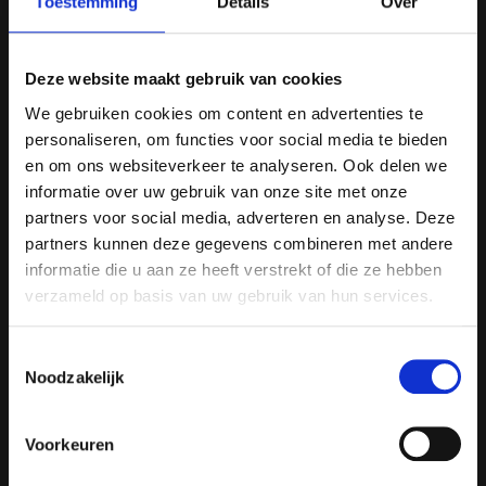
Toestemming
Details
Over
Jacuzzi
Geniet van ultieme ontspanning door de
Deze website maakt gebruik van cookies
instelbare waterdruk op de massagestralen
We gebruiken cookies om content en advertenties te
en de mogelijkheid om uw favoriete jets
personaliseren, om functies voor social media te bieden
onderling te verwisselen.
en om ons websiteverkeer te analyseren. Ook delen we
informatie over uw gebruik van onze site met onze
Verlicht uw spa en creëer de perfecte setting
partners voor social media, adverteren en analyse. Deze
met ons Aurora LED verlichting pakket. Kies
partners kunnen deze gegevens combineren met andere
tussen ontspannen of entertainment standen.
informatie die u aan ze heeft verstrekt of die ze hebben
Geniet van het rustgevende en kabbelende
verzameld op basis van uw gebruik van hun services.
geluid van een waterval. Instelbaar in kracht
en verlicht door de ingestelde kleur van de
Toestemmingsselectie
Aurora LED verlichting.
Noodzakelijk
Finse Sauna
Voorkeuren
In onze Finse Sauna heerst een vochtige